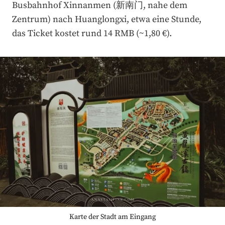
Busbahnhof Xinnanmen (新南门, nahe dem
Zentrum) nach Huanglongxi, etwa eine Stunde,
das Ticket kostet rund 14 RMB (~1,80 €).
Karte der Stadt am Eingang