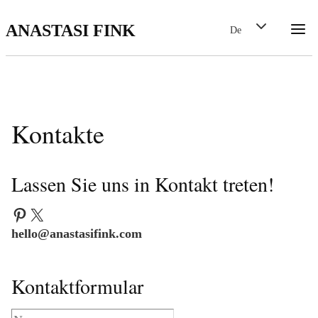
Zum
Untermenü
ANASTASI FINK
De
umschalten
Inhalt
springen
Kontakte
Lassen Sie uns in Kontakt treten!
Pinterest
X
hello@anastasifink.com
Kontaktformular