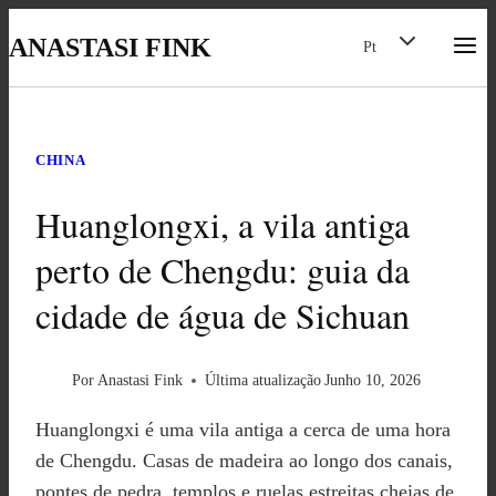
Skip
Toggle
ANASTASI FINK
Pt
child
to
menu
content
CHINA
Huanglongxi, a vila antiga
perto de Chengdu: guia da
cidade de água de Sichuan
Por
Anastasi Fink
Última atualização
Junho 10, 2026
Huanglongxi é uma vila antiga a cerca de uma hora
de Chengdu. Casas de madeira ao longo dos canais,
pontes de pedra, templos e ruelas estreitas cheias de