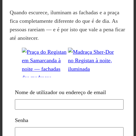
Quando escurece, iluminam as fachadas e a praça
fica completamente diferente do que é de dia. As
pessoas rareiam — e é por isto que vale a pena ficar
até anoitecer.
Nome de utilizador ou endereço de email
O Registan com a iluminação noturna
Dia 2: Shah-i-Zinda, mesquita
Senha
Hazrat Khizr e Centro de Artesãos