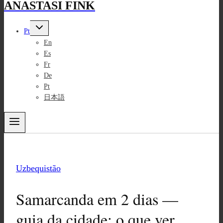
ANASTASI FINK
Toggle
Pt
child
menu
En
Es
Fr
De
Pt
日本語
Uzbequistão
Samarcanda em 2 dias —
guia da cidade: o que ver