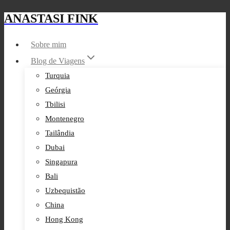
ANASTASI FINK
Skip
to
Sobre mim
content
Blog de Viagens
Turquia
Geórgia
Tbilisi
Montenegro
Tailândia
Dubai
Singapura
Bali
Uzbequistão
China
Hong Kong