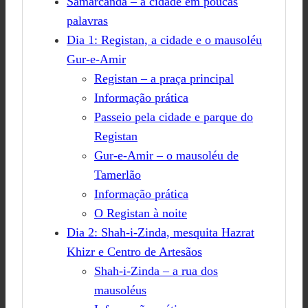
Samarcanda – a cidade em poucas
palavras
Dia 1: Registan, a cidade e o mausoléu
Gur-e-Amir
Registan – a praça principal
Informação prática
Passeio pela cidade e parque do
Registan
Gur-e-Amir – o mausoléu de
Tamerlão
Informação prática
O Registan à noite
Dia 2: Shah-i-Zinda, mesquita Hazrat
Khizr e Centro de Artesãos
Shah-i-Zinda – a rua dos
mausoléus