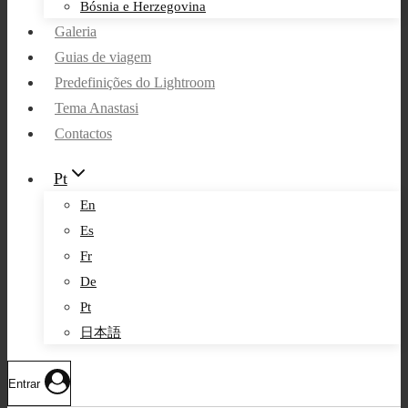
Bósnia e Herzegovina
Galeria
Guias de viagem
Predefinições do Lightroom
Tema Anastasi
Contactos
Pt
En
Es
Fr
De
Pt
日本語
Entrar