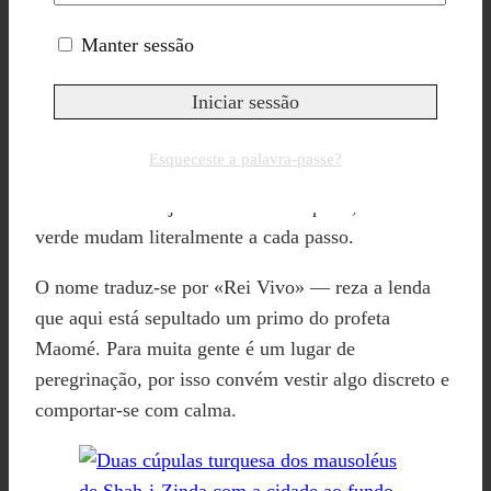
Shah-i-Zinda — a rua dos
Manter sessão
mausoléus
O Shah-i-Zinda é uma ruela-necrópole: dos dois
Esqueceste a palavra-passe?
lados alinham-se mausoléus, cada um totalmente
revestido a azulejo. Os tons de turquesa, azul e
verde mudam literalmente a cada passo.
O nome traduz-se por «Rei Vivo» — reza a lenda
que aqui está sepultado um primo do profeta
Maomé. Para muita gente é um lugar de
peregrinação, por isso convém vestir algo discreto e
comportar-se com calma.