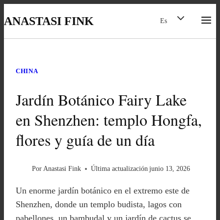
Saltar
Alternar
ANASTASI FINK
Es
menú
al
hijo
contenido
CHINA
Jardín Botánico Fairy Lake
en Shenzhen: templo Hongfa,
flores y guía de un día
Por
Anastasi Fink
Última actualización
junio 13, 2026
Un enorme jardín botánico en el extremo este de
Shenzhen, donde un templo budista, lagos con
pabellones, un bambudal y un jardín de cactus se