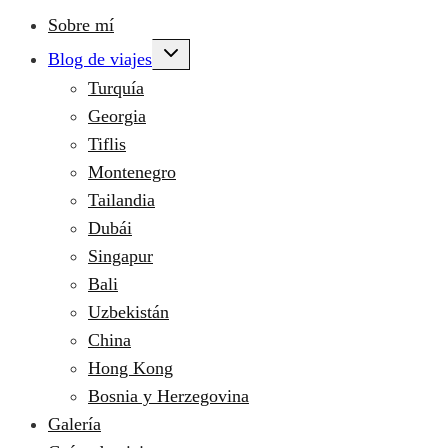
Sobre mí
Alternar
Blog de viajes
menú
hijo
Turquía
Georgia
Tiflis
Montenegro
Tailandia
Dubái
Singapur
Bali
Uzbekistán
China
Hong Kong
Bosnia y Herzegovina
Galería