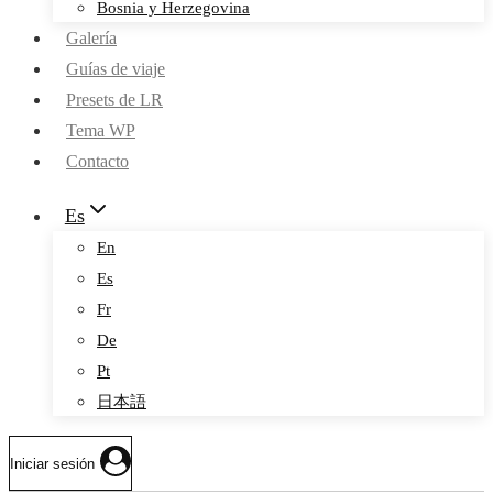
Bosnia y Herzegovina
Galería
Guías de viaje
Presets de LR
Tema WP
Contacto
Es
En
Es
Fr
De
Pt
日本語
Iniciar sesión