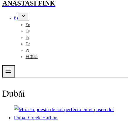
ANASTASI FINK
Alternar
Es
menú
hijo
En
Es
Fr
De
Pt
日本語
Dubái