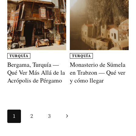
TURQUÍA
TURQUÍA
Bergama, Turquía —
Monasterio de Sümela
Qué Ver Más Allá de la
en Trabzon — Qué ver
Acrópolis de Pérgamo
y cómo llegar
Navegación
Siguiente
1
2
3
de
página