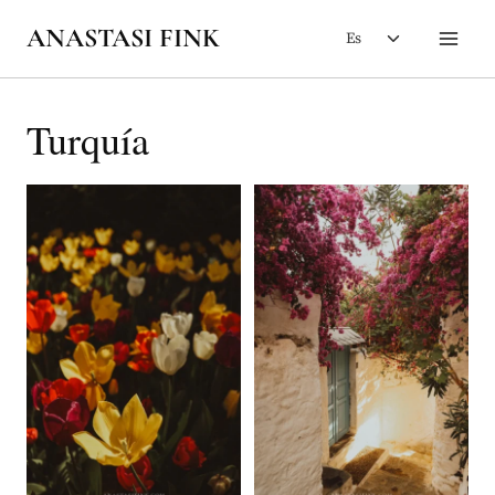
Saltar
Alternar
ANASTASI FINK
Es
al
menú
contenido
hijo
Turquía