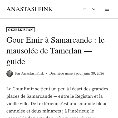
Aller
Ouvrir/ferm
ANASTASI FINK
Fr
au
le
contenu
menu
enfant
OUZBÉKISTAN
Gour Emir à Samarcande : le
mausolée de Tamerlan —
guide
Par
Anastasi Fink
Dernière mise à jour
juin 30, 2026
Le Gour Emir se tient un peu à l’écart des grandes
places de Samarcande — entre le Registan et la
vieille ville. De l’extérieur, c’est une coupole bleue
cannelée et deux minarets ; à l’intérieur, le