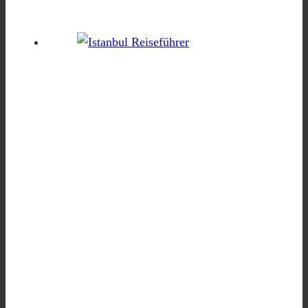
Dieser Reiseführer ist wie ein
einheimischer Freund,
der Ihnen die coolsten Orte
Istanbuls zeigt