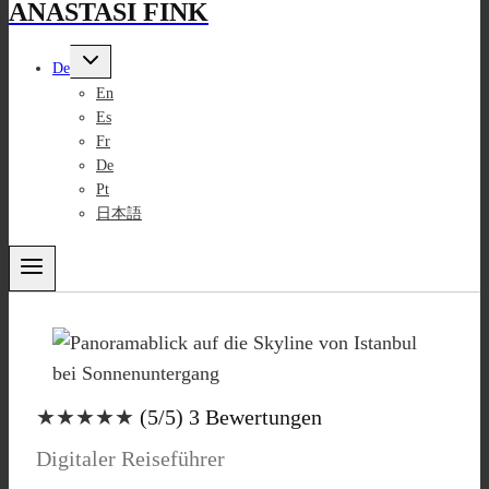
ANASTASI FINK
Untermenü
De
umschalten
En
Es
Fr
De
Pt
日本語
★★★★★
(5/5) 3 Bewertungen
Digitaler Reiseführer