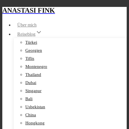
ANASTASI FINK
Zum
Inhalt
Über mich
springen
Reiseblog
Türkei
Georgien
Tiflis
Montenegro
Thailand
Dubai
Singapur
Bali
Usbekistan
China
Hongkong