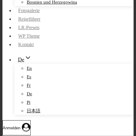
Bosnien und Herzegowina
Fotogalerie
Reiseführer
LR-Presets
WP Theme
Kontakt
De
En
Es
Fr
De
Pt
日本語
Anmelden