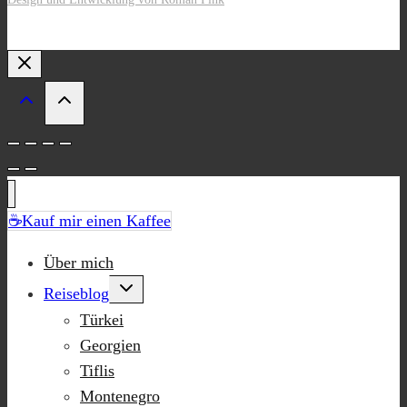
☕Kauf mir einen Kaffee
Über mich
Untermenü
Reiseblog
umschalten
Türkei
Georgien
Tiflis
Montenegro