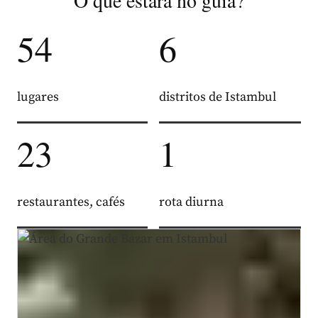
O que estará no guia?
54
6
lugares
distritos de Istambul
23
1
restaurantes, cafés
rota diurna