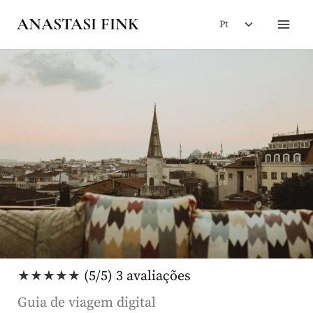
Skip
Toggle
ANASTASI FINK
Pt
to
child
content
menu
★★★★★
(5/5) 3 avaliações
Guia de viagem digital