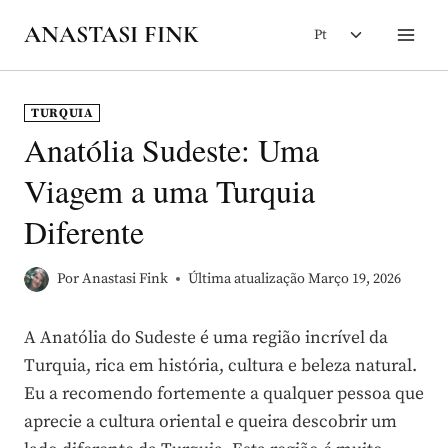
Skip
Toggle
ANASTASI FINK
Pt
to
child
content
menu
TURQUIA
Anatólia Sudeste: Uma
Viagem a uma Turquia
Diferente
Por
Anastasi Fink
Última atualização
Março 19, 2026
A Anatólia do Sudeste é uma região incrível da
Turquia, rica em história, cultura e beleza natural.
Eu a recomendo fortemente a qualquer pessoa que
aprecie a cultura oriental e queira descobrir um