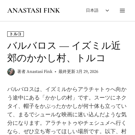
内
子
ANASTASI FINK
日本語
容
メ
を
ニ
ス
ュ
トルコ
キ
ー
バルバロス — イズミル近
を
ッ
切
プ
郊のかかし村、トルコ
り
替
著者
Anastasi Fink
最終更新
3月 29, 2026
え
る
バルバロスは、イズミルからアラチャトゥへ向か
う途中にある「かかしの村」です。スーツにネク
タイ、帽子をかぶったかかしが何十体も立ってい
て、まるでシュールな映画に迷い込んだような気
分になります。アラチャトゥやチェシュメへ行く
なら、ぜひ立ち寄ってほしい場所です。以下、村