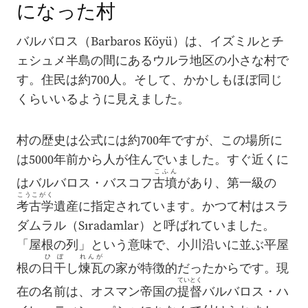
になった村
バルバロス（Barbaros Köyü）は、イズミルとチ
ェシュメ半島の間にあるウルラ地区の小さな村で
す。住民は約700人。そして、かかしもほぼ同じ
くらいいるように見えました。
村の歴史は公式には約700年ですが、この場所に
は5000年前から人が住んでいました。すぐ近くに
こふん
はバルバロス・バスコフ
古墳
があり、第一級の
こうこがく
考古学
遺産に指定されています。かつて村はスラ
ダムラル（Sıradamlar）と呼ばれていました。
「屋根の列」という意味で、小川沿いに並ぶ平屋
ひぼ
れんが
根の
日干
し
煉瓦
の家が特徴的だったからです。現
ていとく
在の名前は、オスマン帝国の
提督
バルバロス・ハ