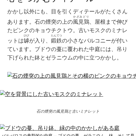
かかし以外にも、目を引くディテールがたくさん
かざみどり
あります。石の煙突の上の
風見鶏
、屋根まで伸び
たピンクのキョウチクトウ。古いモスクのミナレ
ひび
たんてつ
ットは
罅
が入り、
鍛鉄
の小さなバルコニーが付い
ています。ブドウの蔓に覆われた中庭には、吊り
下げられた鉢とゼラニウムの中に立つかかし。
石の煙突の風見鶏と古いミナレット