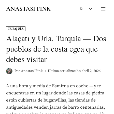
Saltar
Alternar
ANASTASI FINK
Es
al
menú
contenido
hijo
TURQUÍA
Alaçatı y Urla, Turquía — Dos
pueblos de la costa egea que
debes visitar
Por
Anastasi Fink
Última actualización
abril 2, 2026
A una hora y media de Esmirna en coche — y te
encuentras en un lugar donde las casas de piedra
están cubiertas de buganvillas, las tiendas de
antigüedades venden jarras de barro centenarias,