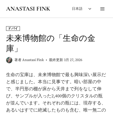
内
子
ANASTASI FINK
日本語
容
メ
を
ニ
ス
ュ
ドバイ
キ
ー
未来博物館の「生命の金
を
ッ
切
プ
庫」
り
替
著者
Anastasi Fink
最終更新
3月 27, 2026
え
る
生命の宝庫は、未来博物館で最も興味深い展示だ
と感じました。本当に見事です。暗い部屋の中
で、半円形の棚が床から天井まで列をなして伸
び、サンプルが入った2,400個のクリスタルの瓶
が並んでいます。それぞれの瓶には、現存する、
あるいはすでに絶滅したものも含む、唯一無二の