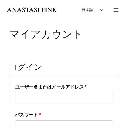
内
子
ANASTASI FINK
日本語
容
メ
を
ニ
ス
ュ
マイアカウント
キ
ー
を
ッ
切
プ
り
替
ログイン
え
る
必
ユーザー名またはメールアドレス
*
須
必
パスワード
*
須