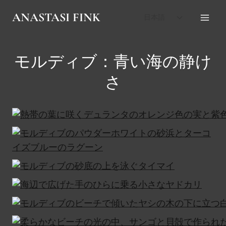
内
子
ANASTASI FINK
日本語
容
メ
を
ニ
ス
ュ
モルディブ：青い海の静け
キ
ー
を
さ
ッ
切
プ
り
替
え
る