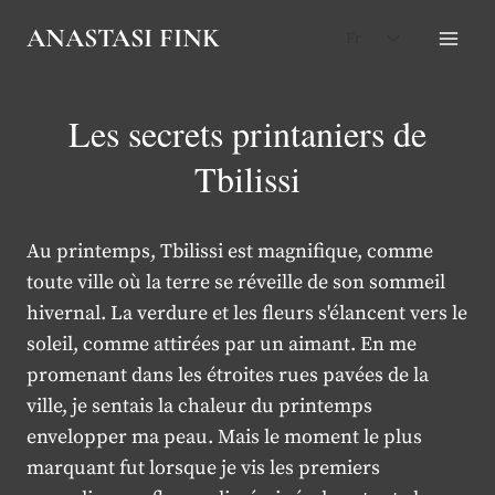
Aller
Ouvrir/ferm
ANASTASI FINK
Fr
au
le
contenu
menu
enfant
Les secrets printaniers de
Tbilissi
Au printemps, Tbilissi est magnifique, comme
toute ville où la terre se réveille de son sommeil
hivernal. La verdure et les fleurs s'élancent vers le
soleil, comme attirées par un aimant. En me
promenant dans les étroites rues pavées de la
ville, je sentais la chaleur du printemps
envelopper ma peau. Mais le moment le plus
marquant fut lorsque je vis les premiers