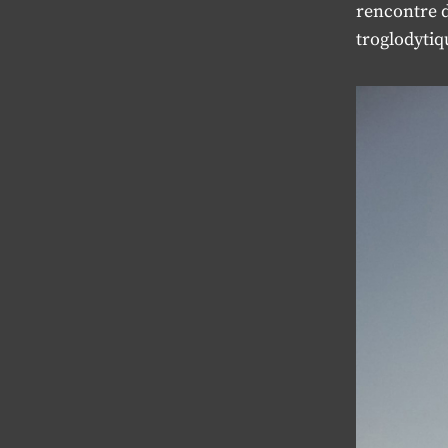
rencontre d
troglodytiq