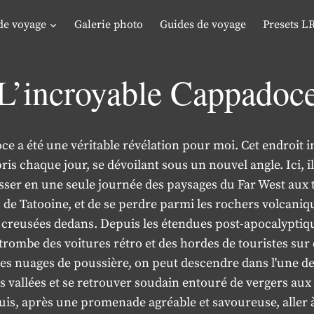
de voyage
Galerie photo
Guides de voyage
Presets L
L’incroyable Cappadoc
e a été une véritable révélation pour moi. Cet endroit 
is chaque jour, se dévoilant sous un nouvel angle. Ici, il
asser en une seule journée des paysages du Far West aux 
 de Tatooine, et de se perdre parmi les rochers volcaniqu
 creusées dedans. Depuis les étendues post-apocalyptiq
trombe des voitures rétro et des hordes de touristes sur
es nuages de poussière, on peut descendre dans l'une d
vallées et se retrouver soudain entouré de vergers aux
puis, après une promenade agréable et savoureuse, aller à