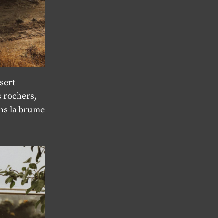
sert
s rochers,
ans la brume