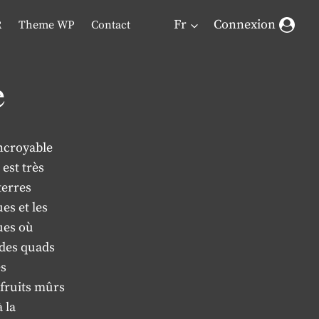
Fr
Connexion
R
Theme WP
Contact
e
incroyable
 est très
terres
es et les
ues où
 des quads
es
 fruits mûrs
 la