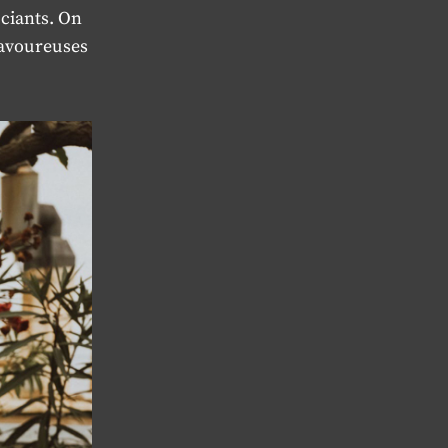
uciants. On
savoureuses