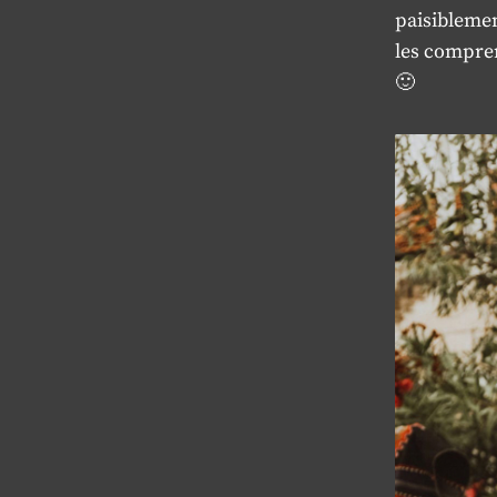
paisiblemen
les compre
🙂