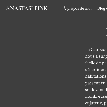
Aller
ANASTASI FINK
À propos de moi
Blog 
au
contenu
La Cappadoc
nous a surpr
facile de p
désertiques
habitations
passent en 
soulevant d
nombreuses 
et juteux, 