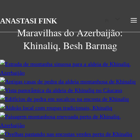
Skip
Toggle
ANASTASI FINK
Pt
child
to
menu
Maravilhas do Azerbaijão:
content
Khinaliq, Besh Barmag